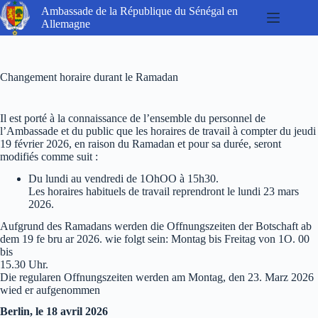
Passer
Ambassade de la République du Sénégal en
au
Allemagne
contenu
Changement horaire durant le Ramadan
Il est porté à la connaissance de l’ensemble du personnel de
l’Ambassade et du public que les horaires de travail à compter du jeudi
19 février 2026, en raison du Ramadan et pour sa durée, seront
modifiés comme suit :
Du lundi au vendredi de 1OhOO à 15h30.
Les horaires habituels de travail reprendront le lundi 23 mars
2026.
Aufgrund des Ramadans werden die Offnungszeiten der Botschaft ab
dem 19 fe bru ar 2026. wie folgt sein: Montag bis Freitag von 1O. 00
bis
15.30 Uhr.
Die regularen Offnungszeiten werden am Montag, den 23. Marz 2026
wied er aufgenommen
Berlin, le 18 avril 2026