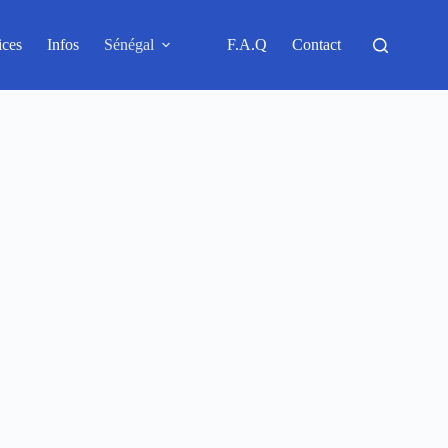
ices
Infos
Sénégal
F.A.Q
Contact