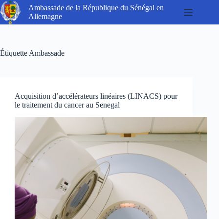
Passer
Ambassade de la République du Sénégal en
au
Allemagne
contenu
Étiquette
Ambassade
Acquisition d’accélérateurs linéaires (LINACS) pour
le traitement du cancer au Senegal