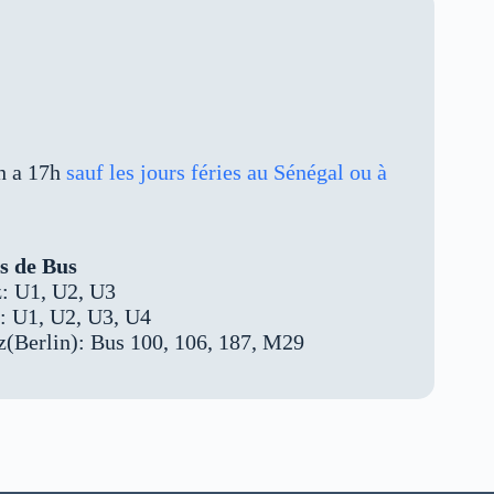
h a 17h
sauf les jours féries au Sénégal ou à
ts de Bus
: U1, U2, U3
: U1, U2, U3, U4
z(Berlin): Bus 100, 106, 187, M29