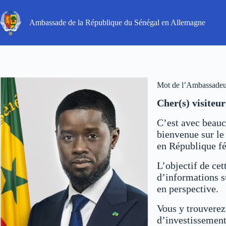
#!trpst#trp-
gettext
data-
Ambassade de la République du Sénégal en Allemagne
trpgettextoriginal=5#!trpen#Passer
au
contenu#!trpst#/trp-
gettext#!trpen#
Mot de l’Ambassadeu
Cher(s) visiteur
C’est avec beauc
bienvenue sur le
en République f
L’objectif de cet
d’informations s
en perspective.
Vous y trouverez
d’investissement