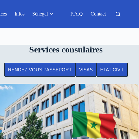
ices
Infos
Sénégal
F.A.Q
Contact
Services consulaires
RENDEZ-VOUS PASSEPORT
VISAS
ETAT CIVIL