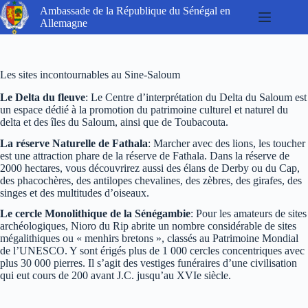
#!trpst#trp-
Ambassade de la République du Sénégal en
gettext
Allemagne
data-
trpgettextoriginal=5#!trpen#Passer
au
contenu#!trpst#/trp-
Les sites incontournables au Sine-Saloum
gettext#!trpen#
Le Delta du fleuve
: Le Centre d’interprétation du Delta du Saloum est
un espace dédié à la promotion du patrimoine culturel et naturel du
delta et des îles du Saloum, ainsi que de Toubacouta.
La réserve Naturelle de Fathala
: Marcher avec des lions, les toucher
est une attraction phare de la réserve de Fathala. Dans la réserve de
2000 hectares, vous découvrirez aussi des élans de Derby ou du Cap,
des phacochères, des antilopes chevalines, des zèbres, des girafes, des
singes et des multitudes d’oiseaux.
Le cercle Monolithique de la Sénégambie
: Pour les amateurs de sites
archéologiques, Nioro du Rip abrite un nombre considérable de sites
mégalithiques ou « menhirs bretons », classés au Patrimoine Mondial
de l’UNESCO. Y sont érigés plus de 1 000 cercles concentriques avec
plus 30 000 pierres. Il s’agit des vestiges funéraires d’une civilisation
qui eut cours de 200 avant J.C. jusqu’au XVIe siècle.